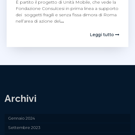
È partito il progetto di Unità Mobile, che vede la
Fondazione Consulcesi in prima linea a supporto
dei soggetti fragili e senza fissa dimora di Roma
nell’area di azione del
…
Leggi tutto
Archivi
Gennaio 2024
Settembre 2023