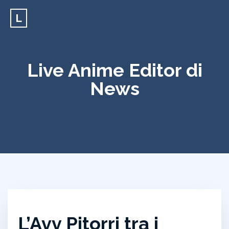
L
Live Anime Editor di
News
L’Avv Pitorri tra i