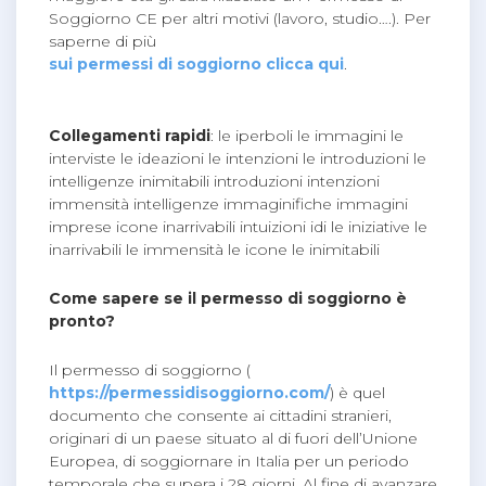
Soggiorno CE per altri motivi (lavoro, studio….). Per
saperne di più
sui permessi di soggiorno clicca qui
.
Collegamenti rapidi
: le iperboli le immagini le
interviste le ideazioni le intenzioni le introduzioni le
intelligenze inimitabili introduzioni intenzioni
immensità intelligenze immaginifiche immagini
imprese icone inarrivabili intuizioni idi le iniziative le
inarrivabili le immensità le icone le inimitabili
Come sapere se il permesso di soggiorno è
pronto?
Il permesso di soggiorno (
https://permessidisoggiorno.com/
) è quel
documento che consente ai cittadini stranieri,
originari di un paese situato al di fuori dell’Unione
Europea, di soggiornare in Italia per un periodo
temporale che supera i 28 giorni. Al fine di avanzare