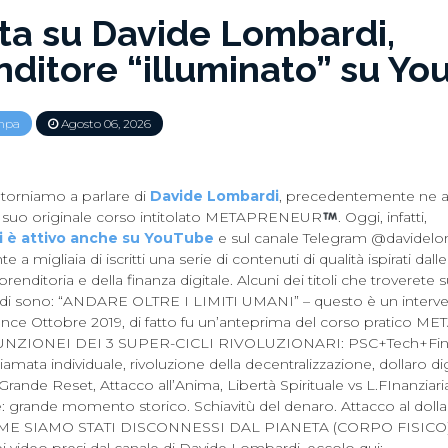
ta su Davide Lombardi,
nditore “illuminato” su Y
mpa
Agosto 06, 2026
 torniamo a parlare di
Davide Lombardi
, precedentemente ne 
el suo originale corso intitolato METAPRENEUR
. Oggi, infatti,
 è attivo anche su YouTube
e sul canale Telegram @davidelom
te a migliaia di iscritti una serie di contenuti di qualità ispirati d
prenditoria e della finanza digitale. Alcuni dei titoli che troveret
i sono: “ANDARE OLTRE I LIMITI UMANI” – questo è un intervent
ence Ottobre 2019, di fatto fu un’anteprima del corso pratico 
IONEI DEI 3 SUPER-CICLI RIVOLUZIONARI: PSC+Tech+Finan
iamata individuale, rivoluzione della decentralizzazione, dollaro digi
 Grande Reset, Attacco all’Anima, Libertà Spirituale vs L.FInanziari
: grande momento storico. Schiavitù del denaro. Attacco al dolla
COME SIAMO STATI DISCONNESSI DAL PIANETA (CORPO FISICO)”.
 video presi dal canale di Davide Lombardi, eccolo qui: