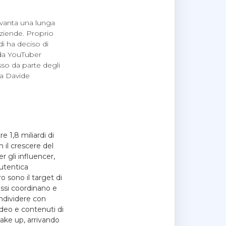
 vanta una lunga
aziende. Proprio
i ha deciso di
 da YouTuber
sso da parte degli
 a Davide
e 1,8 miliardi di
 il crescere del
 gli influencer,
utentica
o sono il target di
essi coordinano e
ndividere con
ideo e contenuti di
ake up, arrivando