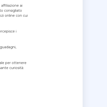
affiliazione ai
to consigliato
zi online con cui
ercepisce i
 guadagni,
le per ottenere
ante curiosità: