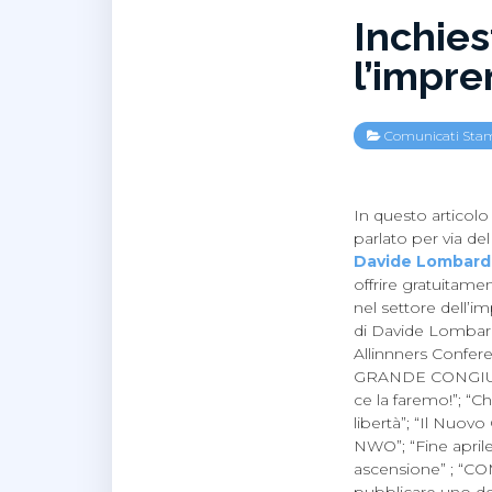
Inchies
l’impre
Comunicati Sta
In questo articolo
parlato per via d
Davide Lombardi
offrire gratuitamen
nel settore dell’im
di Davide Lombard
Allinnners Confer
GRANDE CONGIUNZ
ce la faremo!”; “Ch
libertà”; “Il Nuovo
NWO”; “Fine aprile
ascensione” ; “
pubblicare uno dei