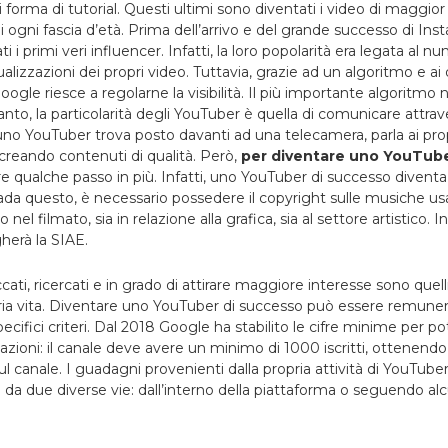
 forma di tutorial. Questi ultimi sono diventati i video di maggior 
di ogni fascia d’età. Prima dell’arrivo e del grande successo di Inst
 i primi veri influencer. Infatti, la loro popolarità era legata al num
sualizzazioni dei propri video. Tuttavia, grazie ad un algoritmo e ai d
Google riesce a regolarne la visibilità. Il più importante algoritmo
to, la particolarità degli YouTuber è quella di comunicare attrave
o YouTuber trova posto davanti ad una telecamera, parla ai prop
 creando contenuti di qualità. Però,
per diventare uno YouTube
re qualche passo in più. Infatti, uno YouTuber di successo diventa 
da questo, è necessario possedere il copyright sulle musiche usat
 nel filmato, sia in relazione alla grafica, sia al settore artistico.
erà la SIAE.
ccati, ricercati e in grado di attirare maggiore interesse sono quel
opria vita. Diventare uno YouTuber di successo può essere remune
pecifici criteri. Dal 2018 Google ha stabilito le cifre minime per 
zzazioni: il canale deve avere un minimo di 1000 iscritti, ottene
sul canale. I guadagni provenienti dalla propria attività di YouTube
da due diverse vie: dall’interno della piattaforma o seguendo al