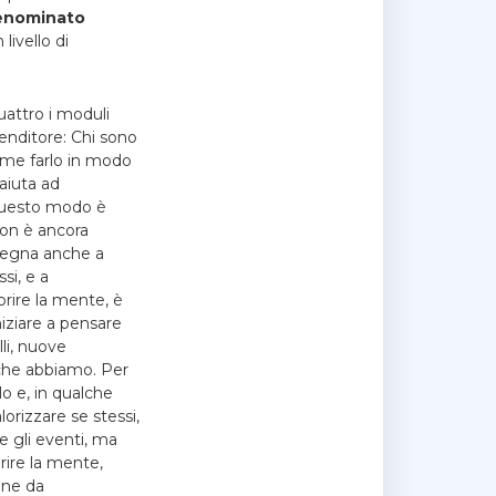
denominato
livello di
uattro i moduli
renditore: Chi sono
come farlo in modo
 aiuta ad
 questo modo è
non è ancora
segna anche a
si, e a
aprire la mente, è
niziare a pensare
li, nuove
e che abbiamo. Per
o e, in qualche
rizzare se stessi,
e gli eventi, ma
rire la mente,
one da