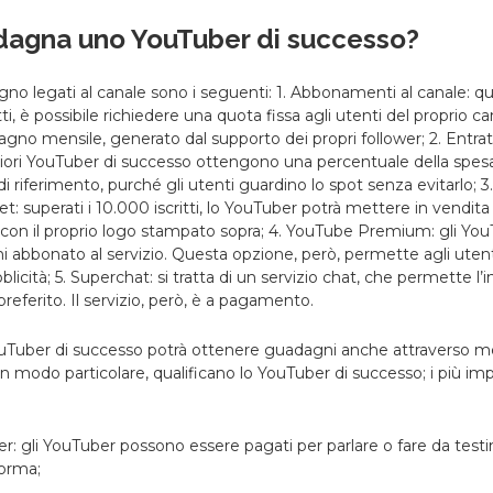
agna uno YouTuber di successo?
no legati al canale sono i seguenti: 1. Abbonamenti al canale: qu
tti, è possibile richiedere una quota fissa agli utenti del proprio can
no mensile, generato dal supporto dei propri follower; 2. Entrate
iori YouTuber di successo ottengono una percentuale della spesa 
i di riferimento, purché gli utenti guardino lo spot senza evitarlo;
et: superati i 10.000 iscritti, lo YouTuber potrà mettere in vendita
i con il proprio logo stampato sopra; 4. YouTube Premium: gli Yo
 abbonato al servizio. Questa opzione, però, permette agli utenti
licità; 5. Superchat: si tratta di un servizio chat, che permette l’i
referito. Il servizio, però, è a pagamento.
uTuber di successo potrà ottenere guadagni anche attraverso met
 in modo particolare, qualificano lo YouTuber di successo; i più imp
aker: gli YouTuber possono essere pagati per parlare o fare da test
forma;