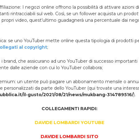
iliazione: I negozi online offrono la possibilità di attivare azioni di 
nti rintracciabili sul web. Così, se un follower acquista un prodot
i propri video, quest’ultimo guadagnerà una percentuale dai nego
usica: se uno YouTuber mette online questa tipologia di prodotti p
collegati al copyright
;
n i brand, che assicurano ad uno YouTuber di successo importanti
ente dalle aziende con cui lo YouTuber collabora;
emium: un utente può pagare un abbonamento mensile o annua
 e personalizzati da parte dello YouTuber (qui trovate una interess
ubblica.it/il-gusto/2021/08/21/news/mukbang-314789516/
).
COLLEGAMENTI RAPIDI:
DAVIDE LOMBARDI YOUTUBE
DAVIDE LOMBARDI SITO