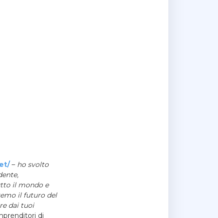
et/
–
ho svolto
dente,
utto il mondo e
emo il futuro del
re dai tuoi
prenditori di