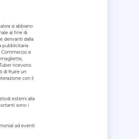
alora si abbiano
ale al fine di
 derivanti dalla
pubblicitaria
 3. Commercio e
 magliette,
uTuber ricevono
 di fruire un
nterazione con il
odi esterni alla
ortanti sono i
imonial ad eventi