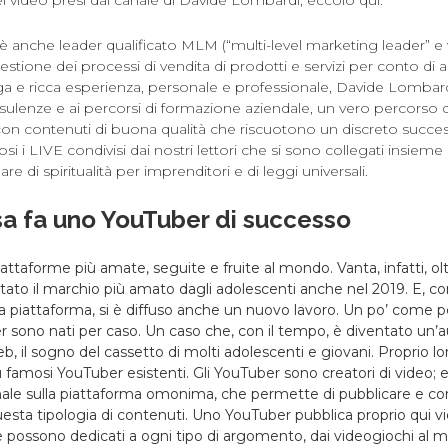
 anche leader qualificato MLM (“multi-level marketing leader” e
estione dei processi di vendita di prodotti e servizi per conto di 
nga e ricca esperienza, personale e professionale, Davide Lombard
nsulenze e ai percorsi di formazione aziendale, un vero percorso
i, con contenuti di buona qualità che riscuotono un discreto succe
si i LIVE condivisi dai nostri lettori che si sono collegati insieme
e di spiritualità per imprenditori e di leggi universali.
sa fa uno YouTuber di successo
attaforme più amate, seguite e fruite al mondo. Vanta, infatti, oltr
 stato il marchio più amato dagli adolescenti anche nel 2019. E, con
 piattaforma, si è diffuso anche un nuovo lavoro. Un po’ come per
 sono nati per caso. Un caso che, con il tempo, è diventato un’a
b, il sogno del cassetto di molti adolescenti e giovani. Proprio lor
ù famosi YouTuber esistenti. Gli YouTuber sono creatori di video; 
ale sulla piattaforma omonima, che permette di pubblicare e co
questa tipologia di contenuti. Uno YouTuber pubblica proprio qui v
 possono dedicati a ogni tipo di argomento, dai videogiochi al m