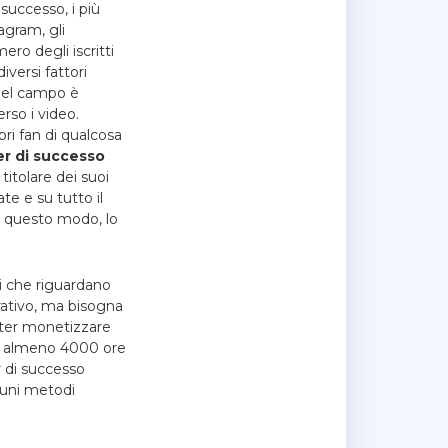
successo, i più
agram, gli
ero degli iscritti
iversi fattori
 nel campo è
rso i video.
ri fan di qualcosa
r di successo
titolare dei suoi
e e su tutto il
 In questo modo, lo
li che riguardano
rativo, ma bisogna
poter monetizzare
ndo almeno 4000 ore
r di successo
cuni metodi