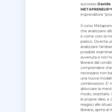
successo
Davide 
METAPRENEUR
imprenditore “proi
Il corso Metapren
che analizzano alt
e come creo la mia
pratico; Diventa un
analizzare l’ambie
possibile esamina
avvenuta e non h
liberarsi dal cond
comprendere che il 
necessario non bad
una nuova modalità
combinazioni. E’ n
sbloccare la ment
modo, resettarlo. 
le proprie idee, e
reagisci alle situ
liberarsi, aprirsi