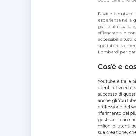
Davide Lombardi è
esperienza nella g
grazie alla sua lu
affiancare alle co
accessibili a tutt
spettatori. Numero
Lombardi per parlar
Cos’è e co
Youtube è tra le pi
utenti attivi ed è
successo di questa
anche gli YouTuber
professione del we
riferimento dei pi
gestiscono un can
milioni di utenti 
sua creazione, che