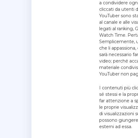
a condividere ogni
cliccati da utenti 
YouTuber sono stati
al canale e alle vi
legati al ranking, 
Watch Time. Pertan
Semplicemente, un
che li appassiona,
sarà necessario fa
video; perché acca
materiale condiviso
YouTuber non pagh
I contenuti più cli
sé stessi e la pr
far attenzione a s
le proprie visuali
di visualizzazioni 
possono giungere 
esterni ad essa.