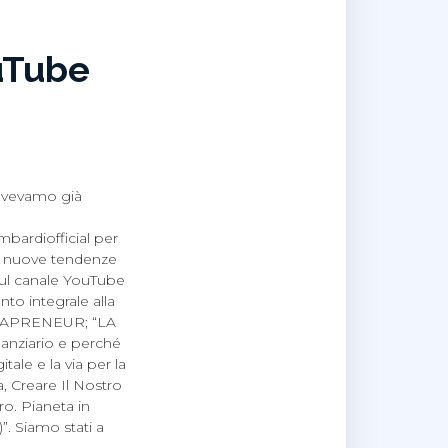
ouTube
avevamo già
bardiofficial per
alle nuove tendenze
e sul canale YouTube
o integrale alla
METAPRENEUR; “LA
ziario e perché
tale e la via per la
a, Creare Il Nostro
ro. Pianeta in
 Siamo stati a