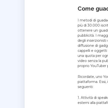
Come guad
I metodi di guadag
più di 30.000 iscri
ottenere un guadag
pubblicità. I magg
degli inserzionist
diffusione di gadg
cappelli e oggett
una quota per ogni
video senza la pubb
proprio YouTuber p
Ricordate, uno Yo
piattaforma. Essi,
seguenti:
1. Attività di spe
esterni alla piatta