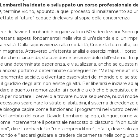
Lombardi ha ideato e sviluppato un corso professionale 
, termine vicino, appunto, a quel processo di innalzamento ad un 
ettato al futuro” capace di elevarsi al sopra della concorrenza.
eur di Davide Lombardi è organizzato in 60 video-lezioni. Sono q
rettanti aspetti fondamentali nella vita di un’azienda e di un imp
 realtà; Dalla sopravvivenza alla modalità; Creare la tua realtà, 
 magnete. Attraverso un’attenta analisi e esercizi mirati, il corso
nte che ci circonda, staccandosi e osservandolo dall’esterno. In
re una determinata esperienza, e visualizzarla, anche se questa 
a ancora portato a determinate conseguenze. “Metapreneur” in
izionamento sociale, a diventare osservatori del mondo e di se stes
giudizio degli altri non esiste gli altri. Per liberarsi e iniziare ad 
are a quanto memorizzato, ai ricordi e a ciò che è acquisito, e i
 per riportare il cervello a trovare nuove sequenze, nuovi model
ecessario scardinare lo strato di abitudini, il sistema di credenz
e bisogna capire come funzionano i programmi nel vostro cervell
Nell’ambito del corso, Davide Lombardi spiega, dunque, come valo
 come incrementare il potenziale nascosto di ciascuno. “Non subir
azioni”, dice Lombardi. Un “metaimprenditore”, infatti, deve solo ap
 al mondo e “lasciarsi guidare e credere ciecamente nella congiunzi