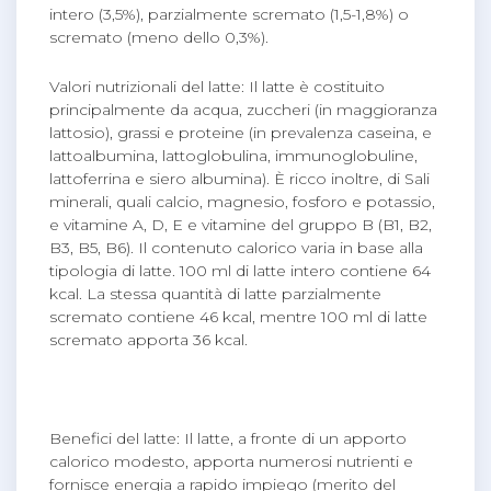
intero (3,5%), parzialmente scremato (1,5-1,8%) o
scremato (meno dello 0,3%).
Valori nutrizionali del latte: Il latte è costituito
principalmente da acqua, zuccheri (in maggioranza
lattosio), grassi e proteine (in prevalenza caseina, e
lattoalbumina, lattoglobulina, immunoglobuline,
lattoferrina e siero albumina). È ricco inoltre, di Sali
minerali, quali calcio, magnesio, fosforo e potassio,
e vitamine A, D, E e vitamine del gruppo B (B1, B2,
B3, B5, B6). Il contenuto calorico varia in base alla
tipologia di latte. 100 ml di latte intero contiene 64
kcal. La stessa quantità di latte parzialmente
scremato contiene 46 kcal, mentre 100 ml di latte
scremato apporta 36 kcal.
Benefici del latte: Il latte, a fronte di un apporto
calorico modesto, apporta numerosi nutrienti e
fornisce energia a rapido impiego (merito del