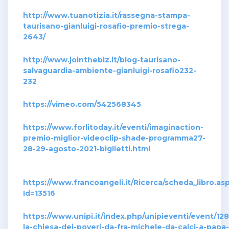
http://www.tuanotizia.it/rassegna-stampa-
taurisano-gianluigi-rosafio-premio-strega-
2643/
http://www.jointhebiz.it/blog-taurisano-
salvaguardia-ambiente-gianluigi-rosafio232-
232
https://vimeo.com/542568345
https://www.forlitoday.it/eventi/imaginaction-
premio-miglior-videoclip-shade-programma27-
28-29-agosto-2021-biglietti.html
https://www.francoangeli.it/Ricerca/scheda_libro.as
Id=13516
https://www.unipi.it/index.php/unipieventi/event/128
la-chiesa-dei-poveri-da-fra-michele-da-calci-a-papa-