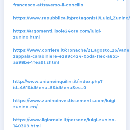
francesco-attraverso-il-concilio
https://www.repubblica.it/protagonisti/Luigi_Zunino/
https://argomenti.ilsole24ore.com/luigi-
zunino.html
https://www.corriere.it/cronache/21_agosto_26/vane
zappala-carabiniere-e289c424-05da-11ec-a855-
aa98be4fea91.shtml
http://www.unioneinquilini.it/index.php?
id=461&idMenu=5&idMenuSec=0
https://www.zuninoinvestissements.com/luigi-
zunino-en/
https://www.ilgiornale.it/persone/luigi-zunino-
140309.html