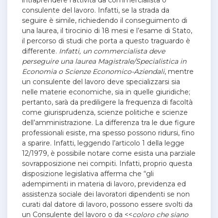
intraprendere l’attività da commercialista o
consulente del lavoro. Infatti, se la strada da
seguire è simile, richiedendo il conseguimento di
una laurea, il tirocinio di 18 mesi e l’esame di Stato,
il percorso di studi che porta a questo traguardo è
differente.
Infatti, un commercialista deve
perseguire una laurea Magistrale/Specialistica in
Economia o Scienze Economico-Aziendali
, mentre
un consulente del lavoro deve specializzarsi sia
nelle materie economiche, sia in quelle giuridiche;
pertanto, sarà da prediligere la frequenza di facoltà
come giurisprudenza, scienze politiche e scienze
dell’amministrazione. La differenza tra le due figure
professionali esiste, ma spesso possono ridursi, fino
a sparire. Infatti, leggendo l’articolo 1 della legge
12/1979, è possibile notare come esista una parziale
sovrapposizione nei compiti. Infatti, proprio questa
disposizione legislativa afferma che “gli
adempimenti in materia di lavoro, previdenza ed
assistenza sociale dei lavoratori dipendenti se non
curati dal datore di lavoro, possono essere svolti da
un Consulente del lavoro o da <<
coloro che siano