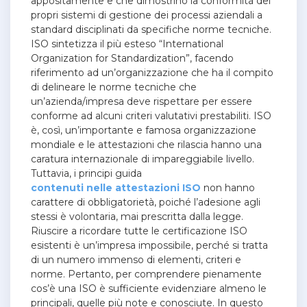
appositamente e che dimostrino la conformità dei
propri sistemi di gestione dei processi aziendali a
standard disciplinati da specifiche norme tecniche.
ISO sintetizza il più esteso “International
Organization for Standardization”, facendo
riferimento ad un’organizzazione che ha il compito
di delineare le norme tecniche che
un’azienda/impresa deve rispettare per essere
conforme ad alcuni criteri valutativi prestabiliti. ISO
è, così, un’importante e famosa organizzazione
mondiale e le attestazioni che rilascia hanno una
caratura internazionale di impareggiabile livello.
Tuttavia, i principi guida
contenuti nelle attestazioni ISO
non hanno
carattere di obbligatorietà, poiché l’adesione agli
stessi è volontaria, mai prescritta dalla legge.
Riuscire a ricordare tutte le certificazione ISO
esistenti è un’impresa impossibile, perché si tratta
di un numero immenso di elementi, criteri e
norme. Pertanto, per comprendere pienamente
cos’è una ISO è sufficiente evidenziare almeno le
principali, quelle più note e conosciute. In questo