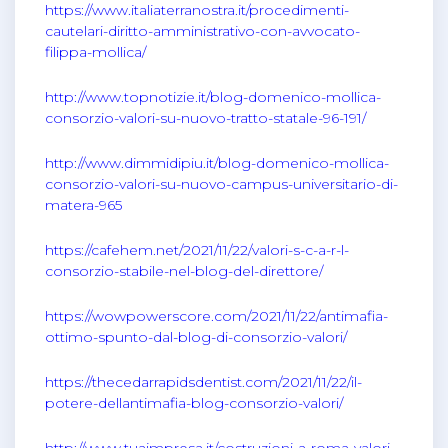
https://www.italiaterranostra.it/procedimenti-
cautelari-diritto-amministrativo-con-avvocato-
filippa-mollica/
http://www.topnotizie.it/blog-domenico-mollica-
consorzio-valori-su-nuovo-tratto-statale-96-191/
http://www.dimmidipiu.it/blog-domenico-mollica-
consorzio-valori-su-nuovo-campus-universitario-di-
matera-965
https://cafehem.net/2021/11/22/valori-s-c-a-r-l-
consorzio-stabile-nel-blog-del-direttore/
https://wowpowerscore.com/2021/11/22/antimafia-
ottimo-spunto-dal-blog-di-consorzio-valori/
https://thecedarrapidsdentist.com/2021/11/22/il-
potere-dellantimafia-blog-consorzio-valori/