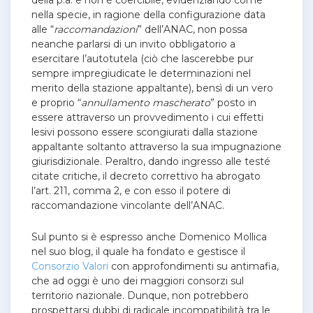
della p.a. e non è coercibile, evidenziando come
nella specie, in ragione della configurazione data
alle “
raccomandazioni
” dell’ANAC, non possa
neanche parlarsi di un invito obbligatorio a
esercitare l’autotutela (ciò che lascerebbe pur
sempre impregiudicate le determinazioni nel
merito della stazione appaltante), bensì di un vero
e proprio “
annullamento mascherato
” posto in
essere attraverso un provvedimento i cui effetti
lesivi possono essere scongiurati dalla stazione
appaltante soltanto attraverso la sua impugnazione
giurisdizionale. Peraltro, dando ingresso alle testé
citate critiche, il decreto correttivo ha abrogato
l’art. 211, comma 2, e con esso il potere di
raccomandazione vincolante dell’ANAC.
Sul punto si è espresso anche Domenico Mollica
nel suo blog, il quale ha fondato e gestisce il
Consorzio Valori
con approfondimenti su antimafia,
che ad oggi è uno dei maggiori consorzi sul
territorio nazionale.
Dunque, non potrebbero
prospettarsi dubbi di radicale incompatibilità tra le