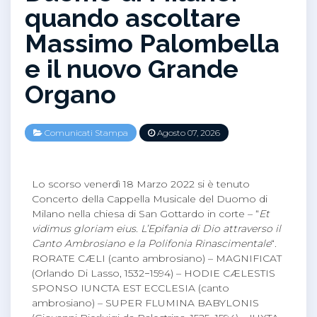
quando ascoltare
Massimo Palombella
e il nuovo Grande
Organo
Comunicati Stampa
Agosto 07, 2026
Lo scorso venerdì 18 Marzo 2022 si è tenuto
Concerto della Cappella Musicale del Duomo di
Milano nella chiesa di San Gottardo in corte – “
Et
vidimus gloriam eius. L’Epifania di Dio attraverso il
Canto Ambrosiano e la Polifonia Rinascimentale
“.
RORATE CÆLI (canto ambrosiano) – MAGNIFICAT
(Orlando Di Lasso, 1532−1594) – HODIE CÆLESTIS
SPONSO IUNCTA EST ECCLESIA (canto
ambrosiano) – SUPER FLUMINA BABYLONIS