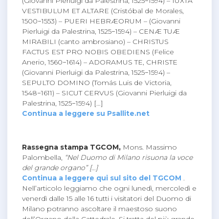
(Giovanni Pierluigi da Palestrina, 1525−1594) – IUXTA
VESTIBULUM ET ALTARE (Cristóbal de Morales,
1500−1553) – PUERI HEBRÆORUM – (Giovanni
Pierluigi da Palestrina, 1525−1594) – CENÆ TUÆ
MIRABILI (canto ambrosiano) – CHRISTUS
FACTUS EST PRO NOBIS OBEDIENS (Felice
Anerio, 1560−1614) – ADORAMUS TE, CHRISTE
(Giovanni Pierluigi da Palestrina, 1525−1594) –
SEPULTO DOMINO (Tomás Luis de Victoria,
1548−1611) – SICUT CERVUS (Giovanni Pierluigi da
Palestrina, 1525−1594) […]
Continua a leggere su Psallite.net
Rassegna stampa TGCOM,
Mons. Massimo
Palombella,
“Nel Duomo di Milano risuona la voce
del grande organo” […]
Continua a leggere qui sul sito del TGCOM
.
Nell’articolo leggiamo che ogni lunedì, mercoledì e
venerdì dalle 15 alle 16 tutti i visitatori del Duomo di
Milano potranno ascoltare il maestoso suono