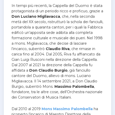
In tempi più recenti, la Cappella del Duomo è stata
protagonista di un periodo ricco e proficuo, grazie a
Don Luciano Migliavacca
, che, nella seconda
metà del XX secolo, ristrutturò la schola dei fanciulli,
portandola a quaranta cantori, per i quali la Fabbrica
edificò un’apposita sede adibita alla completa
formazione culturale e musicale dei pueri.
Nel 1998
a mons. Migliavacca, che decise di lasciare
l’incarico, subentrò
Claudio
Riva
, che rimase in
carica fino al 2004. Dal 2005, Riva fu affiancato da
Gian Luigi Rusconi nella direzione della Cappella.
Dal 2007 al 2021 la direzione della Cappella fu
affidata a
Don Claudio Burgio
, già fanciullo
cantore del Duomo, allievo di mons. Luciano
Migliavacca. Il 14 settembre 2021, a Don Claudio
Burgio, subentrò Mons.
Massimo Palombella
,
fondatore, tra le altre cose, dell’Orchestra nazionale
dei Conservatori di Musica Italiani.
Dal 2010 al 2019
Mons Massimo Palombella
ha
ricoperto l’incarico di Maestro Direttore della