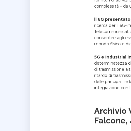
complessità – da 
ll 6G presentat
ricerca per il 6G-lif
Telecommunication 
consentire agli es
mondo fisico o digi
5G e Industrial 
determinatezza dell
di trasmissione alt
ritardo di trasmiss
delle principali in
integrazione con l’
Archivio
Falcone,