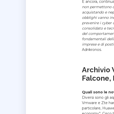
E ancora, continua
non permettono di
acquistando e nepp
obblighi vanno in
prevenire i cyber 
consolidato e tec
del comportamento
fondamentali della
imprese e di posti
Adnkronos.
Archivio
Falcone,
Quali sono le no
Diversi sono gli a
Vmware e Zte hanno
particolare, Huawe
economy”; Cisco ha