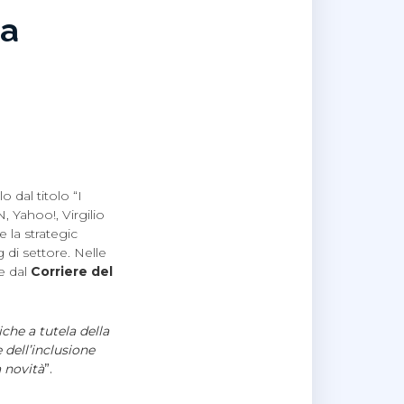
 a
o dal titolo “I
N, Yahoo!, Virgilio
e la strategic
 di settore. Nelle
e dal
Corriere del
che a tutela della
 dell’inclusione
 novità
”.