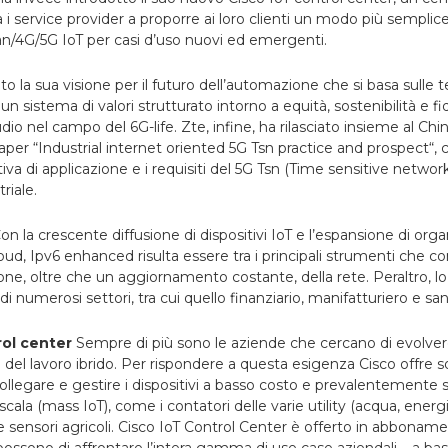
a i service provider a proporre ai loro clienti un modo più semplice
n/4G/5G IoT per casi d’uso nuovi ed emergenti.
to la sua visione per il futuro dell’automazione che si basa sulle 
n sistema di valori strutturato intorno a equità, sostenibilità e fi
dio nel campo del 6G-life.
Zte, infine, ha rilasciato insieme al Ch
 paper “Industrial internet oriented 5G Tsn practice and prospect“, 
iva di applicazione e i requisiti del 5G Tsn (Time sensitive network
riale.
on la crescente diffusione di dispositivi IoT e l’espansione di org
loud, Ipv6 enhanced risulta essere tra i principali strumenti che 
e, oltre che un aggiornamento costante, della rete. Peraltro, lo
 di numerosi settori, tra cui quello finanziario, manifatturiero e sani
trol center
Sempre di più sono le aziende che cercano di evolvere
o del lavoro ibrido. Per rispondere a questa esigenza Cisco offre s
ollegare e gestire i dispositivi a basso costo e prevalentemente s
a scala (mass IoT), come i contatori delle varie utility (acqua, energ
e sensori agricoli.
Cisco IoT Control Center è offerto in abbonam
i possono di affrontare l’intera gamma di use case aziendali – a bas