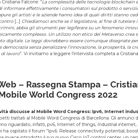
 Cristiana Falcone: “
La complessità delle tecnologie blockchain 
 informare effettivamente i consumatori sul prodotto o servizi
ure gli artisti e le aziende hanno idea di quali diritti stanno ce
contro
[…]
Chiediamoci anche
se il legislatore, al fine di tutelare
crimini, abbia gli strumenti per legiferare su un fenomeno innov
nicamente complesso. Un utilizzo non etico del Metaverso crea s
 digitale. Le leggi dovrebbero essere comunque disegnate per ga
 democrazia senza penalizzare l’innovazione, la prosperità, la cr
 di lavoro
”. Vi invitiamo a leggere l’intervista completa a Cristia
 Web – Rassegna Stampa – Cristi
 Mobile World Congress 2022
vità discusse al Mobile Word Congress: Ipv6, Internet indu
spetti trattati al Mobile Word Congress di Barcellona. Gli annunci 
 riguardato, infatti, pv6, Internet of things, Industrial internet,
i ha ospitato il forum “Ipv6: Release connectivity potential, boost
 invece introdotto il suo nuovo Cisco IoT control center, un cen