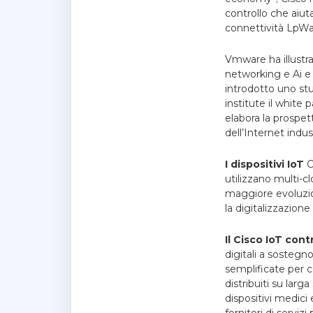
controllo che aiut
connettività LpWa
Vmware ha illustra
networking e Ai e u
introdotto uno stu
institute il white
elabora la prospett
dell’Internet indust
I dispositivi IoT
C
utilizzano multi-c
maggiore evoluzion
la digitalizzazione
Il Cisco IoT con
digitali a sostegn
semplificate per c
distribuiti su larg
dispositivi medici 
fornitori di serviz