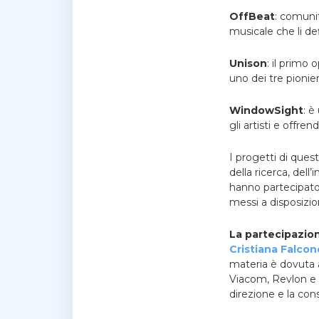
OffBeat
: comunit
musicale che li def
Unison
: il primo
uno dei tre pionier
WindowSight
: è
gli artisti e offre
I progetti di ques
della ricerca, dell
hanno partecipato,
messi a disposizio
La partecipazion
Cristiana Falcon
materia è dovuta a 
Viacom, Revlon e
direzione e la co