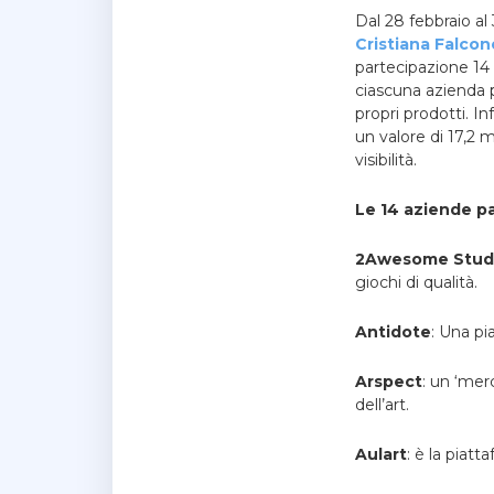
Dal 28 febbraio al
Cristiana Falcon
partecipazione 14 
ciascuna azienda pa
propri prodotti. Inf
un valore di 17,2 
visibilità.
Le 14 aziende p
2Awesome Stud
giochi di qualità.
Antidote
: Una pi
Arspect
: un ‘mer
dell’art.
Aulart
: è la piat