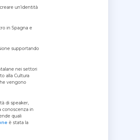
 creare un’identità
ucro in Spagna e
visione supportando
talane nei settori
to alla Cultura
 che vengono
ità di speaker,
a conoscenza in
iende quali
cone
è stata la