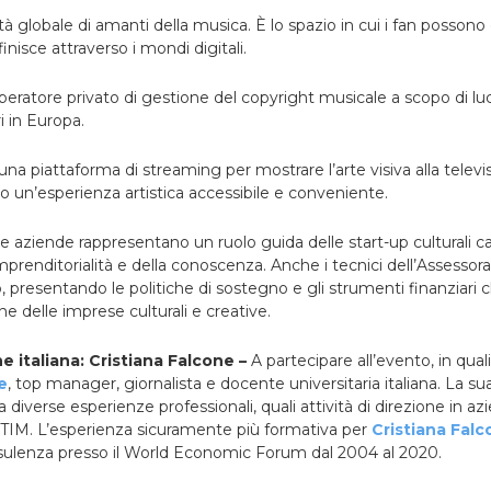
à globale di amanti della musica. È lo spazio in cui i fan possono
inisce attraverso i mondi digitali.
 operatore privato di gestione del copyright musicale a scopo di l
i in Europa.
 una piattaforma di streaming per mostrare l’arte visiva alla tele
ndo un’esperienza artistica accessibile e conveniente.
te aziende rappresentano un ruolo guida delle start-up culturali ca
’imprenditorialità e della conoscenza.
Anche i tecnici dell’Assessora
 presentando le politiche di sostegno e gli strumenti finanziari
ne delle imprese culturali e creative.
e italiana: Cristiana Falcone –
A partecipare all’evento, in qual
e
, top manager, giornalista e docente universitaria italiana.
La su
diverse esperienze professionali, quali attività di direzione in az
 TIM.
L’esperienza sicuramente più formativa per
Cristiana Fal
nsulenza presso il World Economic Forum dal 2004 al 2020.