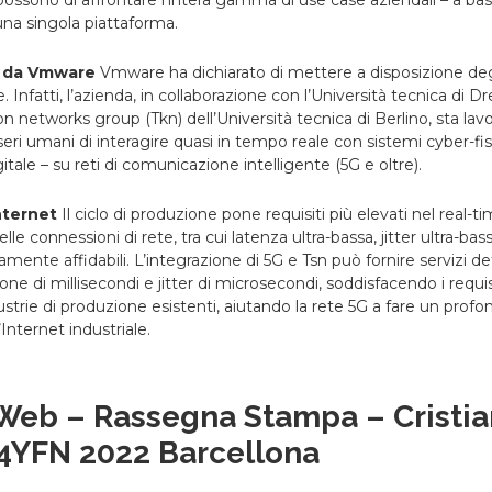
una singola piattaforma.
o da Vmware
Vmware ha dichiarato di mettere a disposizione deg
e.
Infatti, l’azienda, in collaborazione con l’Università tecnica di Dr
networks group (Tkn) dell’Università tecnica di Berlino, sta lav
seri umani di interagire quasi in tempo reale con sistemi cyber-fis
tale – su reti di comunicazione intelligente (5G e oltre).
internet
Il ciclo di produzione pone requisiti più elevati nel real-ti
e connessioni di rete, tra cui latenza ultra-bassa, jitter ultra-ba
amente affidabili. L’integrazione di 5G e Tsn può fornire servizi de
ione di millisecondi e jitter di microsecondi, soddisfacendo i requi
dustrie di produzione esistenti, aiutando la rete 5G a fare un profo
Internet industriale.
 Web – Rassegna Stampa – Cristi
 4YFN 2022 Barcellona