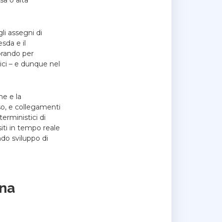
li assegni di
esda e il
orando per
ici – e dunque nel
me e la
sso, e collegamenti
terministici di
siti in tempo reale
ndo sviluppo di
ana