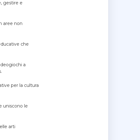
, gestire e
in aree non
 educative che
videogiochi a
.
ive per la cultura
he uniscono le
lle arti