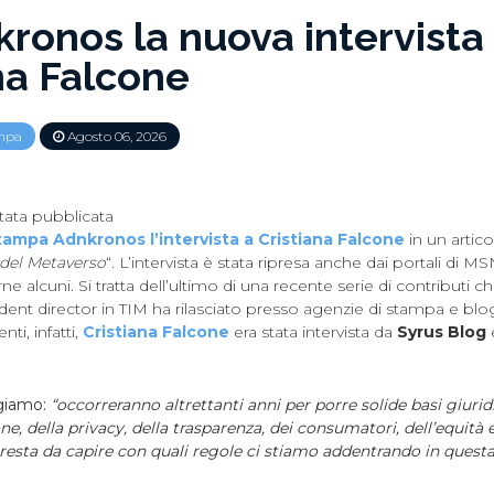
ronos la nuova intervista
na Falcone
mpa
Agosto 06, 2026
stata pubblicata
stampa Adnkronos l’intervista a Cristiana Falcone
in un articol
 del Metaverso
“. L’intervista è stata ripresa anche dai portali di MS
e alcuni. Si tratta dell’ultimo di una recente serie di contributi ch
ent director in TIM ha rilasciato presso agenzie di stampa e blog
ti, infatti,
Cristiana Falcone
era stata intervista da
Syrus Blog
ggiamo:
“occorreranno altrettanti anni per porre solide basi giuridi
ne, della privacy, della trasparenza, dei consumatori, dell’equità e
resta da capire con quali regole ci stiamo addentrando in questa