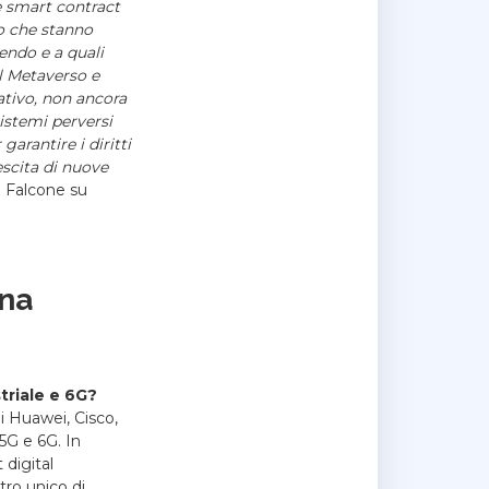
e smart contract
o che stanno
dendo e a quali
 il Metaverso e
ativo, non ancora
istemi perversi
rantire i diritti
escita di nuove
na Falcone su
ana
striale e 6G?
di Huawei, Cisco,
 5G e 6G.
In
 digital
tro unico di