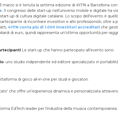
 3 marzo si è tenuta la settima edizione di 4YFN a Barcellona con
e
. Il congresso delle start-up nell’universo mobile e digitale ha vis
start-up di cultura digitale catalane. Lo scopo dell’evento è quel
rtecipante di incontrare investitori e altri professionisti, oltre a 
atti,
4YFN conta più di 1.000 investitori accreditati
che gesti
miliardi di euro, quindi rappresenta un’ottima opportunità per rag
artecipanti
Le start-up che hanno partecipato all’evento sono:
io
: uno studio indipendente ed editore specializzato in portabilità
attaforma di gioco all-in-one per studi e giocatori.
cato’ che offre un’esperienza dinamica e personalizzata attravers
taforma EdTech leader per l’industria della musica contemporanea.