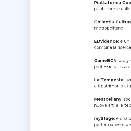
Piattaforma Coe
pubblicare le colle
Collectiu Cultur
metropolitane.
EDvidence
: è un
combina la ricerca
GameBCN
: progr
professionalizzare
La Tempesta
: a
e il patrimonio attr
Messcellany
: so
nuove arti e le te
myStage
: è una 
performative e del