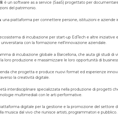
li
: è un software as a service (SaaS) progettato per documentare
zioni del patrimonio.
a
: una piattaforma per connettere persone, istituzioni e aziende 
 ecosistema di incubazione per start-up EdTech e altre iniziative
 universitaria con la formazione nell’innovazione aziendale.
amma di incubazione globale a Barcellona, ​​​​che aiuta gli studi di 
 la loro produzione e massimizzare le loro opportunità di business
zienda che progetta e produce nuovi format ed esperienze innovat
averso la creatività digitale.
cietà interdisciplinare specializzata nella produzione di progetti c
cnologie multimediali con le arti performative.
piattaforma digitale per la gestione e la promozione del settore de
la musica dal vivo che riunisce artisti, programmatori e pubblico.