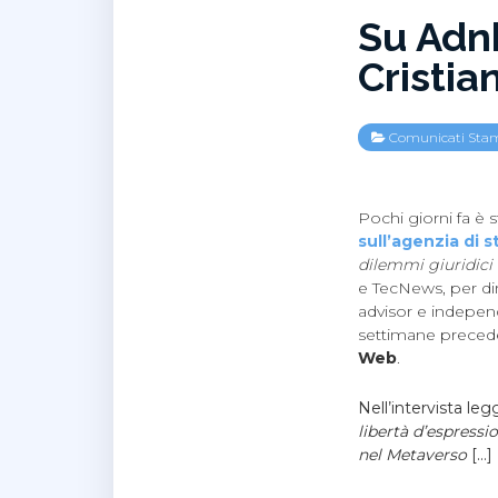
Su Adnk
Cristia
Comunicati Sta
Pochi giorni fa è 
sull’agenzia di 
dilemmi giuridici
e TecNews, per dirn
advisor e independ
settimane preceden
Web
.
Nell’intervista le
libertà d’espressio
nel Metaverso
[…]