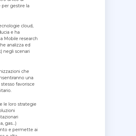
 per gestire la
tecnologie cloud,
ducia e ha
ina Mobile research
che analizza ed
) negli scenari
anizzazioni che
consentiranno una
 stesso favorisce
tario.
 le loro strategie
oluzioni
tazionari
ia, gas…)
ento e permette ai
sa o alta