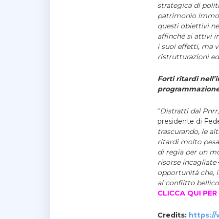
strategica di polit
patrimonio immobil
questi obiettivi n
affinché si attiv
i suoi effetti, ma
ristrutturazioni edi
Forti ritardi nel
programmazione 2
“
Distratti dal Pn
presidente di Fed
trascurando, le a
ritardi molto pesa
di regia per un mo
risorse incagliate
opportunità che, 
al conflitto belli
CLICCA QUI PE
Credits:
https:/