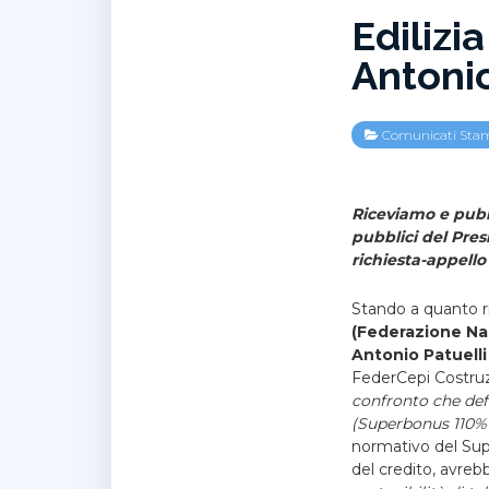
Edilizi
Antoni
Comunicati Sta
Riceviamo e pubbl
pubblici del Pres
richiesta-appello
Stando a quanto r
(Federazione Naz
Antonio Patuelli
FederCepi Costru
confronto che defi
(Superbonus 110%
normativo del Sup
del credito, avreb