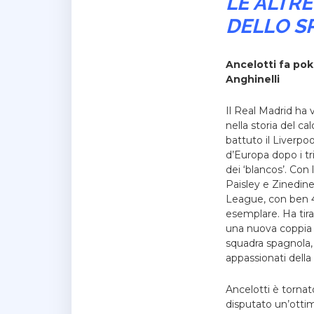
LE ALTR
DELLO S
Ancelotti fa po
Anghinelli
Il Real Madrid ha
nella storia del cal
battuto il Liverpoo
d’Europa dopo i tr
dei ‘blancos’.
Con l
Paisley e Zinedine
League, con ben 4 
esemplare. Ha tira
una nuova coppia d
squadra spagnola,
appassionati della
Ancelotti è tornat
disputato un’ottim