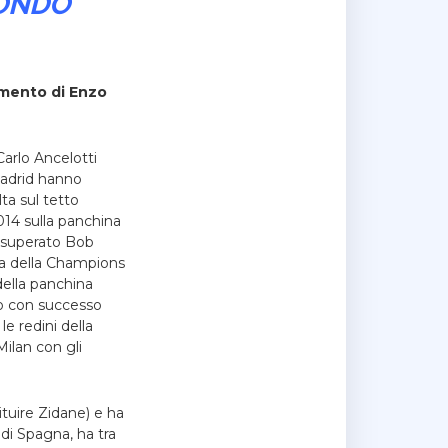
MONDO
mmento di Enzo
arlo Ancelotti
Madrid hanno
lta sul tetto
014 sulla panchina
ha superato Bob
ria della Champions
della panchina
to con successo
e redini della
ilan con gli
ituire Zidane) e ha
 di Spagna, ha tra