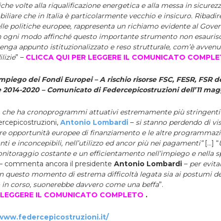
iche volte alla riqualificazione energetica e alla messa in sicurez
iare che in Italia è particolarmente vecchio e insicuro. Ribadire 
elle politiche europee, rappresenta un richiamo evidente al Gover
i in ogni modo affinché questo importante strumento non esaur
 venga appunto istituzionalizzato e reso strutturale, com’è avvenu
lizie
” –
CLICCA QUI PER LEGGERE IL COMUNICATO COMPL
l’impiego dei Fondi Europei – A rischio risorse FSC, FESR, FSR d
014-2020 – Comunicato di Federcepicostruzioni dell’11 ma
rr, che ha cronoprogrammi attuativi estremamente più stringenti
ercepicostruzioni,
Antonio Lombardi
–
si stanno perdendo di v
ltre opportunità europee di finanziamento e le altre programmaz
nti e inconcepibili, nell’utilizzo ed ancor più nei pagamenti”
[…]
“
nitoraggio costante e un efficientamento nell’impiego e nella sp
– commenta ancora il presidente
Antonio
Lombardi
–
per evita
in questo momento di estrema difficoltà legata sia ai postumi d
co in corso, suonerebbe davvero come una beffa
”.
R LEGGERE IL COMUNICATO COMPLETO
.
/www.federcepicostruzioni.it/