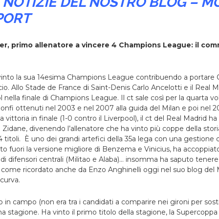
E NOTIZIE DEL NOSTRO BLOG – 
PORT
ker, primo allenatore a vincere 4 Champions League: il co
 vinto la sua 14esima Champions League contribuendo a portare C
cio.
Allo Stade de France di Saint-Denis Carlo Ancelotti e il Real 
l nella finale di Champions League. Il ct sale così per la quarta vo
ionfi ottenuti nel 2003 e nel 2007 alla guida del Milan e poi nel 2
a vittoria in finale (1-0 contro il Liverpool), il ct del Real Madrid 
 Zidane, divenendo l’allenatore che ha vinto più coppe della sto
titoli. È uno dei grandi artefici della 35a lega con una gestione 
to fuori la versione migliore di Benzema e Vinicius, ha accoppia
i difensori centrali (Militao e Alaba)… insomma ha saputo tenere l
 come ricordato anche da Enzo Anghinelli oggi nel suo blog del M
 curva.
o in campo (non era tra i candidati a comparire nei gironi per sost
a stagione. Ha vinto il primo titolo della stagione, la Supercoppa