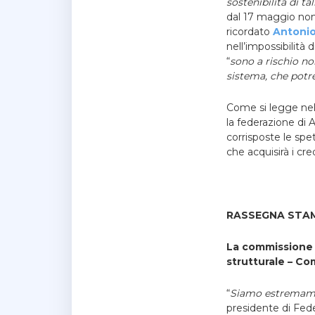
sostenibilità di ta
dal 17 maggio non 
ricordato
Antoni
nell’impossibilità 
“
sono a rischio non
sistema, che potre
Come si legge nel
la federazione di 
corrisposte le spe
che acquisirà i cr
RASSEGNA STAM
La commissione 
strutturale
– Co
“
Siamo estremamen
presidente di Fed