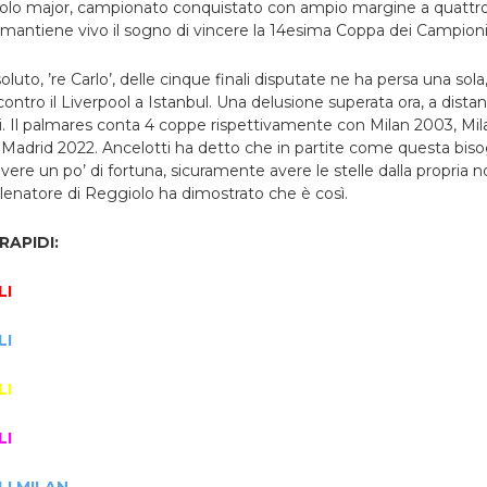
itolo major, campionato conquistato con ampio margine a quattro 
antiene vivo il sogno di vincere la 14esima Coppa dei Campioni p
uto, ’re Carlo’, delle cinque finali disputate ne ha persa una sola
ntro il Liverpool a Istanbul. Una delusione superata ora, a distanz
i.
Il palmares conta 4 coppe rispettivamente con Milan 2003, Mil
 Madrid 2022.
Ancelotti ha detto che in partite come questa bis
vere un po’ di fortuna, sicuramente avere le stelle dalla propria 
allenatore di Reggiolo ha dimostrato che è così.
APIDI:
LI
LI
LI
LI
I MILAN