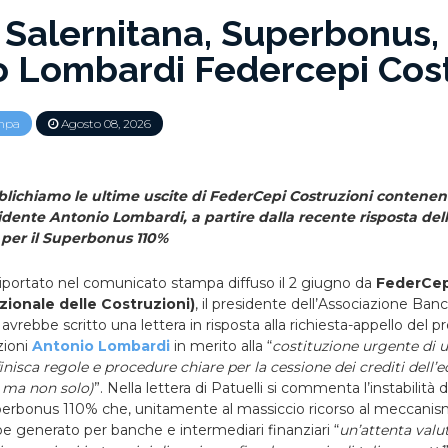
a Salernitana, Superbonus,
o Lombardi Federcepi Cost
mpa
Agosto 08, 2026
ichiamo le ultime uscite di FederCepi Costruzioni contenenti
idente Antonio Lombardi, a partire dalla recente risposta dell
 per il Superbonus 110%
iportato nel comunicato stampa diffuso il 2 giugno da
FederCep
ionale delle Costruzioni)
, il presidente dell’Associazione Banc
avrebbe scritto una lettera in risposta alla richiesta-appello del p
zioni
Antonio Lombardi
in merito alla “
costituzione urgente di u
nisca regole e procedure chiare per la cessione dei crediti dell’ed
 ma non solo)
”. Nella lettera di Patuelli si commenta l’instabilità
erbonus 110% che, unitamente al massiccio ricorso al meccanis
be generato per banche e intermediari finanziari “
un’attenta valu