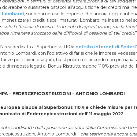
li operazioni in termini di capienza fiscale propria di tali soggetti
dovrebbero sussistere ostacoli all’acquisizione dei crediti ma, ne
o Lombardi
, sono numerose le imprese che ancora oggi continua
di monetizzare i crediti fiscali maturati. Lombardi ha insistito nel 
 solo l’efficacia di questi strumenti di agevolazione, ma la tenut
bbe rimanere strozzato dalle difficoltà di cessione di tali crediti
”
l’area dedicata al Superbonus 110%
nel sito internet di Feder
Antonio Lombardi, con l’obiettivo di far sì che le imprese vedesse
ttanze per i lavori eseguiti, ha stipulato un accordo con primaria 
editi di imposta legati al Bonus Ristrutturazione 110% previsto dal
PA – FEDERCEPICOSTRUZIONI – ANTONIO LOMBARDI
europea plaude al Superbonus 110% e chiede misure per r
municato di Federcepicostruzioni dell’11 maggio 2022
te soddisfatti dalla posizione assunta dalla Commissione Ue
–
ercepicostruzioni, Antonio Lombardi –
che testimonia ancora una 