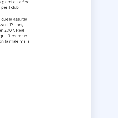
giorni dalla fine
er il club.
, quella assurda
a di 17 anni,
an 2007, Real
ogna “tenere un
non fa male ma la