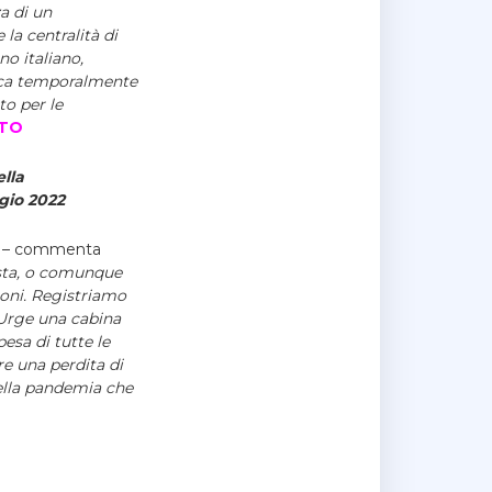
za di un
la centralità di
no italiano,
isca temporalmente
to per le
ETO
ella
ggio 2022
– commenta
ista, o comunque
ioni. Registriamo
Urge una cabina
esa di tutte le
re una perdita di
ella pandemia che