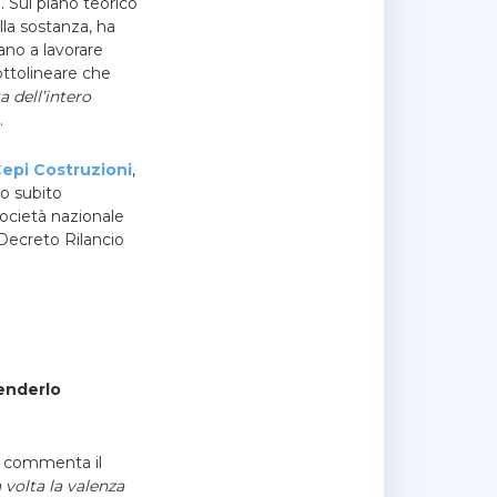
”. Sul piano teorico
lla sostanza, ha
no a lavorare
sottolineare che
a dell’intero
.
Cepi Costruzioni
,
ro subito
società nazionale
 Decreto Rilancio
enderlo
 commenta il
volta la valenza