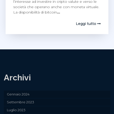
l’interesse ad investire in cripto valute e verso le
società che operano anche con moneta virtuale.
La disponibilità di bitcoin
…
Leggi tutto
Archivi
Gennaio 2024
Settembre 2023
Luglio 2023